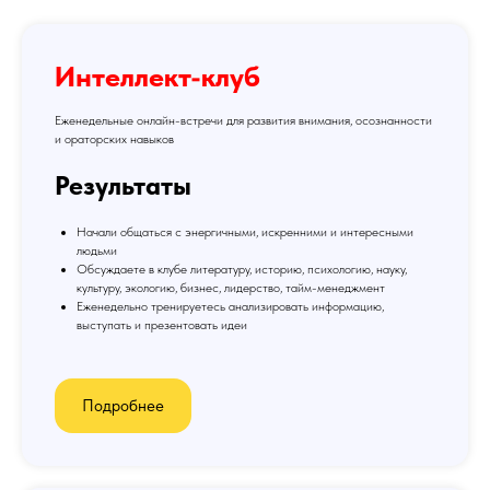
Интеллект-клуб
Еженедельные онлайн-встречи для развития внимания, осознанности
и ораторских навыков
Результаты
Начали общаться с энергичными, искренними и интересными
людьми
Обсуждаете в клубе литературу, историю, психологию, науку,
культуру, экологию, бизнес, лидерство, тайм-менеджмент
Еженедельно тренируетесь анализировать информацию,
выступать и презентовать идеи
Подробнее