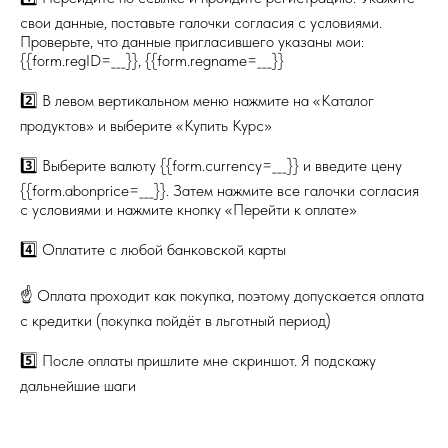
свои данные, поставьте галочки согласия с условиями.
Проверьте, что данные пригласившего указаны мои:
{{form.regID=___}}, {{form.regname=___}}
2️⃣ В левом вертикальном меню нажмите на «Каталог
продуктов» и выберите «Купить Курс»
3️⃣ Выберите валюту {{form.currency=___}} и введите цену
{{form.abonprice=___}}. Затем нажмите все галочки согласия
с условиями и нажмите кнопку «Перейти к оплате»
4️⃣ Оплатите с любой банковской карты
☝️ Оплата проходит как покупка, поэтому допускается оплата
с кредитки (покупка пойдёт в льготный период)
5️⃣ После оплаты пришлите мне скриншот. Я подскажу
дальнейшие шаги