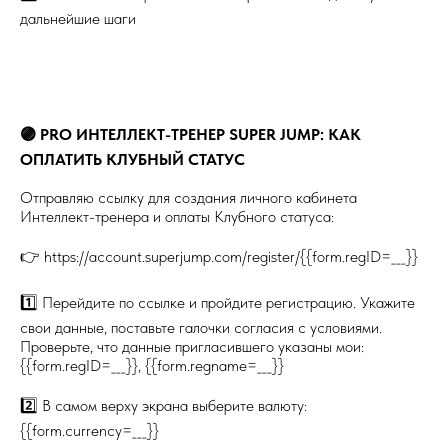
дальнейшие шаги
🟣 PRO ИНТЕЛЛЕКТ-ТРЕНЕР SUPER JUMP: КАК
ОПЛАТИТЬ КЛУБНЫЙ СТАТУС
Отправляю ссылку для создания личного кабинета
Интеллект-тренера и оплаты Клубного статуса:
👉 https://account.superjump.com/register/{{form.regID=___}}
1️⃣ Перейдите по ссылке и пройдите регистрацию. Укажите
свои данные, поставьте галочки согласия с условиями.
Проверьте, что данные пригласившего указаны мои:
{{form.regID=___}}, {{form.regname=___}}
2️⃣ В самом верху экрана выберите валюту:
{{form.currency=___}}