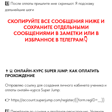
9️⃣ После оплаты пришлите мне скриншот. Я подскажу
дальнейшие шаги
СКОПИРУЙТЕ ВСЕ СООБЩЕНИЯ НИЖЕ И
СОХРАНИТЕ ОТДЕЛЬНЫМИ
СООБЩЕНИЯМИ В ЗАМЕТКИ ИЛИ В
ИЗБРАННОЕ В ТЕЛЕГРАМ👇
👨‍💻
ОНЛАЙН-КУРС SUPER JUMP: КАК ОПЛАТИТЬ
ПРОХОЖДЕНИЕ
Отправляю ссылку для создания личного кабинета ученика и
оплаты онлайн-курса Super Jump:
👉 https://account.superjump.com/register/{{form.regID=___}}
1️⃣ Перейдите по ссылке и пройдите регистрацию. Укажите