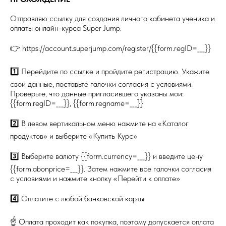
Отправляю ссылку для создания личного кабинета ученика и
оплаты онлайн-курса Super Jump:
👉 https://account.superjump.com/register/{{form.regID=___}}
1️⃣ Перейдите по ссылке и пройдите регистрацию. Укажите
свои данные, поставьте галочки согласия с условиями.
Проверьте, что данные пригласившего указаны мои:
{{form.regID=___}}, {{form.regname=___}}
2️⃣ В левом вертикальном меню нажмите на «Каталог
продуктов» и выберите «Купить Курс»
3️⃣ Выберите валюту {{form.currency=___}} и введите цену
{{form.abonprice=___}}. Затем нажмите все галочки согласия
с условиями и нажмите кнопку «Перейти к оплате»
4️⃣ Оплатите с любой банковской карты
☝️ Оплата проходит как покупка, поэтому допускается оплата