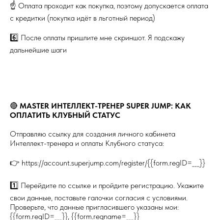
☝️ Оплата проходит как покупка, поэтому допускается оплата
с кредитки (покупка идёт в льготный период)
6️⃣ После оплаты пришлите мне скриншот. Я подскажу
дальнейшие шаги
🔴
MASTER ИНТЕЛЛЕКТ-ТРЕНЕР SUPER JUMP: КАК
ОПЛАТИТЬ КЛУБНЫЙ СТАТУС
Отправляю ссылку для создания личного кабинета
Интеллект-тренера и оплаты Клубного статуса:
👉 https://account.superjump.com/register/{{form.regID=___}}
1️⃣ Перейдите по ссылке и пройдите регистрацию. Укажите
свои данные, поставьте галочки согласия с условиями.
Проверьте, что данные пригласившего указаны мои:
{{form.regID=___}}, {{form.regname=___}}