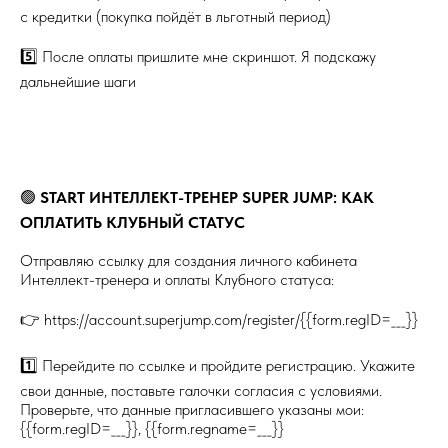
с кредитки (покупка пойдёт в льготный период)
5️⃣ После оплаты пришлите мне скриншот. Я подскажу
дальнейшие шаги
🟢
START ИНТЕЛЛЕКТ-ТРЕНЕР SUPER JUMP: КАК
ОПЛАТИТЬ КЛУБНЫЙ СТАТУС
Отправляю ссылку для создания личного кабинета
Интеллект-тренера и оплаты Клубного статуса:
👉 https://account.superjump.com/register/{{form.regID=___}}
1️⃣ Перейдите по ссылке и пройдите регистрацию. Укажите
свои данные, поставьте галочки согласия с условиями.
Проверьте, что данные пригласившего указаны мои:
{{form.regID=___}}, {{form.regname=___}}