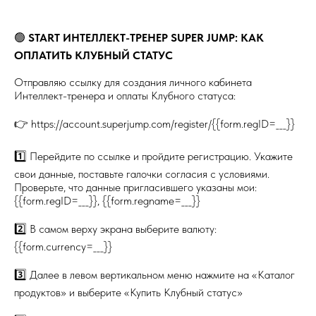
🟢
START ИНТЕЛЛЕКТ-ТРЕНЕР SUPER JUMP: КАК
ОПЛАТИТЬ КЛУБНЫЙ СТАТУС
Отправляю ссылку для создания личного кабинета
Интеллект-тренера и оплаты Клубного статуса:
👉 https://account.superjump.com/register/{{form.regID=___}}
1️⃣ Перейдите по ссылке и пройдите регистрацию. Укажите
свои данные, поставьте галочки согласия с условиями.
Проверьте, что данные пригласившего указаны мои:
{{form.regID=___}}, {{form.regname=___}}
2️⃣ В самом верху экрана выберите валюту:
{{form.currency=___}}
3️⃣ Далее в левом вертикальном меню нажмите на «Каталог
продуктов» и выберите «Купить Клубный статус»