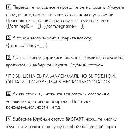
1️⃣ Перейдите по ссылке и пройдите регистрацию. Укажите
свои данные, поставьте галочки согласия с условиями.
Проверьте, что данные пригласившего указаны мои:
{{form.regID=___}}, {{form.regname=___}}
2️⃣ В самом верху экрана выберите валюту:
{{form.currency=___}}
3️⃣ Далее в левом вертикальном меню нажмите на «Каталог
продуктов» и выберите «Купить Клубный статус»
ЧТОБЫ ЦЕНА БЫЛА МАКСИМАЛЬНО ВЫГОДНОЙ,
ОПЛАТУ ПРОИЗВЕДЁМ В НЕСКОЛЬКО ЭТАПОВ
4️⃣ Внизу страницы нажмите все галочки согласия с
условиями «Договора оферты», «Политики
конфиденциальности» и т.д.
5️⃣ Выберите Клубный статус 🟢 START, нажмите кнопку
«Купить» и оплатите покупку с любой банковской карты