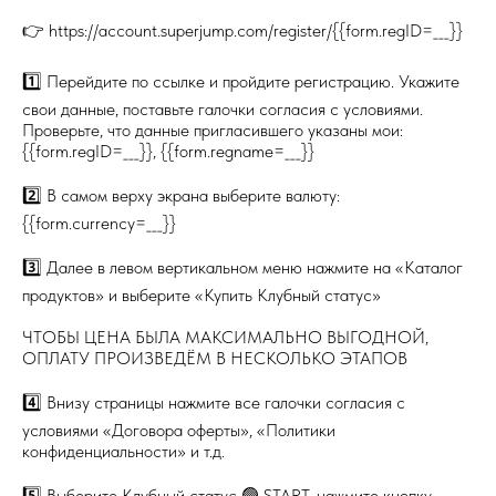
👉 https://account.superjump.com/register/{{form.regID=___}}
1️⃣ Перейдите по ссылке и пройдите регистрацию. Укажите
свои данные, поставьте галочки согласия с условиями.
Проверьте, что данные пригласившего указаны мои:
{{form.regID=___}}, {{form.regname=___}}
2️⃣ В самом верху экрана выберите валюту:
{{form.currency=___}}
3️⃣ Далее в левом вертикальном меню нажмите на «Каталог
продуктов» и выберите «Купить Клубный статус»
ЧТОБЫ ЦЕНА БЫЛА МАКСИМАЛЬНО ВЫГОДНОЙ,
ОПЛАТУ ПРОИЗВЕДЁМ В НЕСКОЛЬКО ЭТАПОВ
4️⃣ Внизу страницы нажмите все галочки согласия с
условиями «Договора оферты», «Политики
конфиденциальности» и т.д.
5️⃣ Выберите Клубный статус 🟢 START, нажмите кнопку