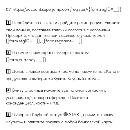
👉 https://account.superjump.com/register/{{form.regID=___}}
1️⃣ Перейдите по ссылке и пройдите регистрацию. Укажите
свои данные, поставьте галочки согласия с условиями.
Проверьте, что данные пригласившего указаны мои:
{{form.regID=___}}, {{form.regname=___}}
2️⃣ В самом верху экрана выберите валюту:
{{form.currency=___}}
3️⃣ Далее в левом вертикальном меню нажмите на «Каталог
продуктов» и выберите «Купить Клубный статус»
4️⃣ Внизу страницы нажмите все галочки согласия с
условиями «Договора оферты», «Политики
конфиденциальности» и т.д.
5️⃣ Выберите Клубный статус 🟢 START, нажмите кнопку
«Купить» и оплатите покупку с любой банковской карты