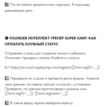
8️⃣ После оплаты пришлите мне скриншот. Я подскажу
дальнейшие шаги
🟠
FOUNDER
ИНТЕЛЛЕКТ-ТРЕНЕР SUPER JUMP: КАК
ОПЛАТИТЬ КЛУБНЫЙ СТАТУС
Отправляю ссылку для создания личного кабинета
Интеллект-тренера и оплаты Клубного статуса:
👉 https://account.superjump.com/register/{{form.regID=___}}
1️⃣ Перейдите по ссылке и пройдите регистрацию. Укажите
свои данные, поставьте галочки согласия с условиями.
Проверьте, что данные пригласившего указаны мои:
{{form.regID=___}}, {{form.regname=___}}
2️⃣ В самом верху экрана выберите валюту: