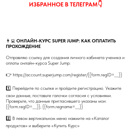
ИЗБРАННОЕ В ТЕЛЕГРАМ👇
👨‍💻
ОНЛАЙН-КУРС SUPER JUMP: КАК ОПЛАТИТЬ
ПРОХОЖДЕНИЕ
Отправляю ссылку для создания личного кабинета ученика и
оплаты онлайн-курса Super Jump:
👉 https://account.superjump.com/register/{{form.regID=___}}
1️⃣ Перейдите по ссылке и пройдите регистрацию. Укажите
свои данные, поставьте галочки согласия с условиями.
Проверьте, что данные пригласившего указаны мои:
{{form.regID=___}}, {{form.regname=___}}
2️⃣ В левом вертикальном меню нажмите на «Каталог
продуктов» и выберите «Купить Курс»