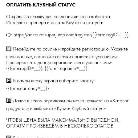
ОПЛАТИТЬ КЛУБНЫЙ СТАТУС
Отправляю ссылку для создания личного кабинета
Интеллект-тренера и оплаты Клубного статуса:
👉 https://account.superjump.com/register/{{form.regID=___}}
1️⃣ Перейдите по ссылке и пройдите регистрацию. Укажите
свои данные, поставьте галочки согласия с условиями.
Проверьте, что данные пригласившего указаны мои:
{{form.regID=___}}, {{form.regname=___}}
2️⃣ В самом верху экрана выберите валюту:
{{form.currency=___}}
3️⃣ Далее в левом вертикальном меню нажмите на «Каталог
продуктов» и выберите «Купить Клубный статус»
ЧТОБЫ ЦЕНА БЫЛА МАКСИМАЛЬНО ВЫГОДНОЙ,
ОПЛАТУ ПРОИЗВЕДЁМ В НЕСКОЛЬКО ЭТАПОВ