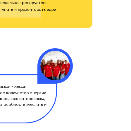
недельно тренируетесь
тупать и презентовать идеи
сными людьми.
ое количество энергии
тановлюсь интересным,
способность мыслить и