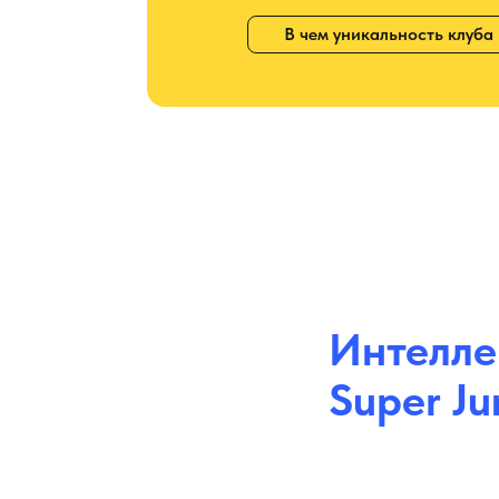
В чем уникальность клуба
Интелле
Super J