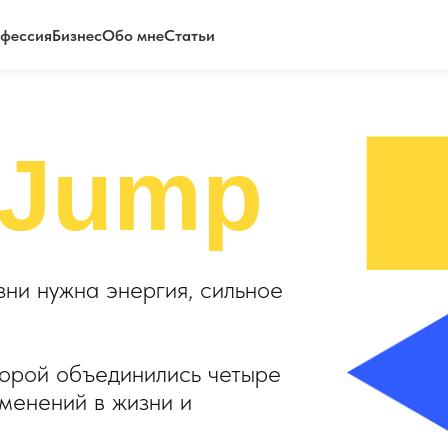
фессия
Бизнес
Обо мне
Статьи
Jump
зни нужна энергия, сильное
торой объединились четыре
менений в жизни и