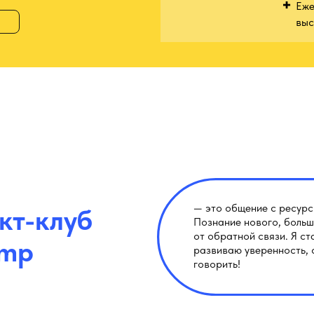
Еже
выс
— это общение с ресур
кт-клуб
Познание нового, больш
от обратной связи. Я с
ump
развиваю уверенность, 
говорить!