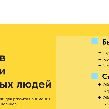
Б
в
Нед
Гов
и
Ста
С
ых людей
Общ
иск
Обс
чи для развития внимания,
пси
 навыков.