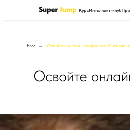
Курс
Интеллект-клуб
Про
Блог
→
Освойте онлайн-профессию Интеллект-
Освойте онлай