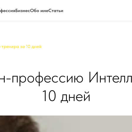
фессия
Бизнес
Обо мне
Статьи
тренера за 10 дней
н-профессию Интелл
10 дней