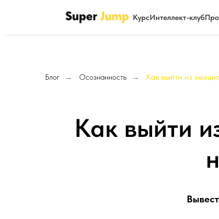
Курс
Интеллект-клуб
Про
Блог
→
Осознанность
→
Как выйти из эмоци
Как выйти и
н
Вывест